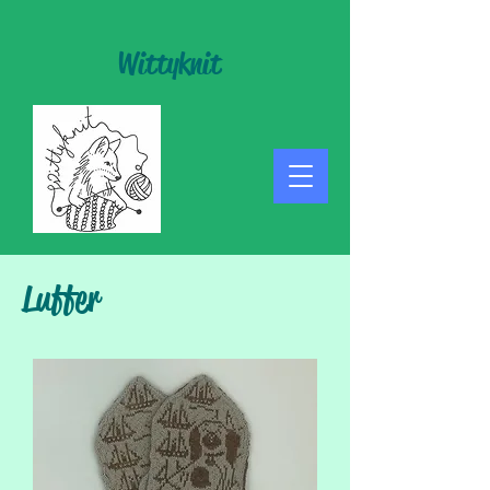
Wittyknit
Luffer