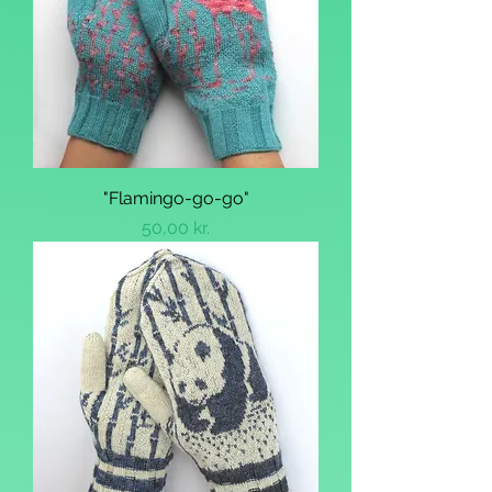
"Flamingo-go-go"
Pris
50,00 kr.