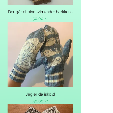
Der går et pindsvin under hækken...
Pris
50,00 kr.
Jeg er da iskold
Pris
50,00 kr.