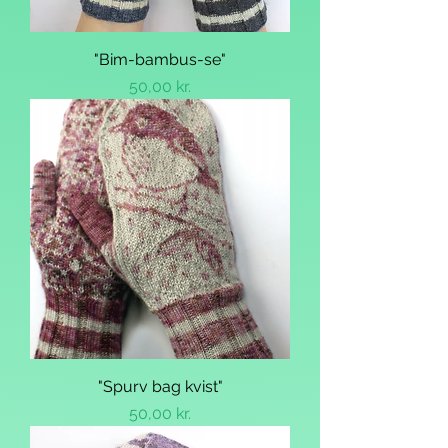
"Bim-bambus-se"
Pris
50,00 kr.
"Spurv bag kvist"
Pris
50,00 kr.