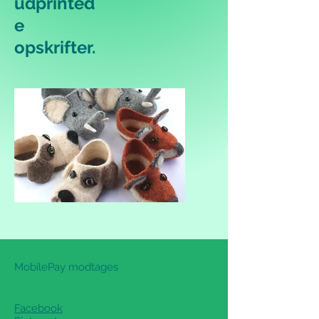
udprinted
e
opskrifter.
MobilePay modtages
Facebook