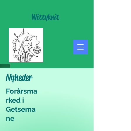
Wittyknit
Nyheder
Forårsma
rked i
Getsema
ne