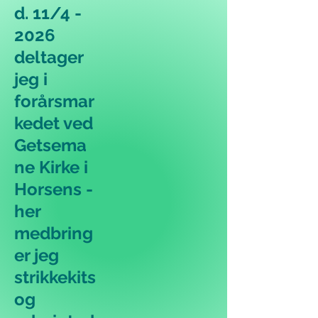
d. 11/4 -
2026
deltager
jeg i
forårsmar
kedet ved
Getsema
ne Kirke i
Horsens -
her
medbring
er jeg
strikkekits
og