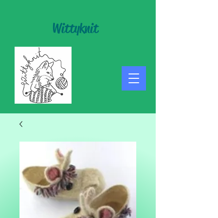
Wittyknit