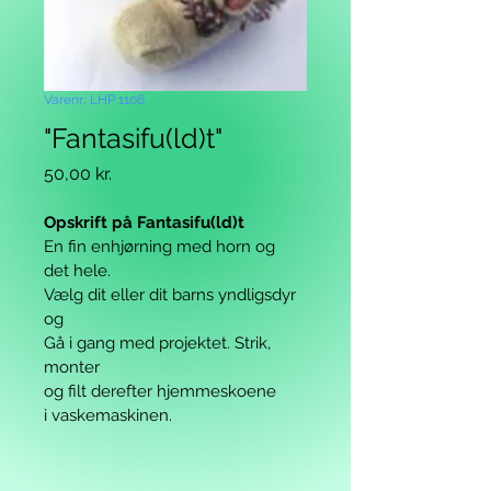
Varenr.: LHP 1106
"Fantasifu(ld)t"
Pris
50,00 kr.
Opskrift på Fantasifu(ld)t
En fin enhjørning med horn og 
det hele.
Vælg dit eller dit barns yndligsdyr 
og
Gå i gang med projektet. Strik, 
monter
og filt derefter hjemmeskoene 
i 
vaskemaskinen.