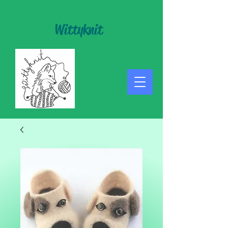
Wittyknit