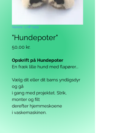
Varenr.: LHP 1102
"Hundepoter"
Pris
50,00 kr.
Opskrift på Hundepoter
En fræk lille hund med flapører...
Vælg dit eller dit barns yndligsdyr 
og gå
i gang 
med projektet. Strik, 
monter og filt
derefter hjemmeskoene 
i 
vaskemaskinen.