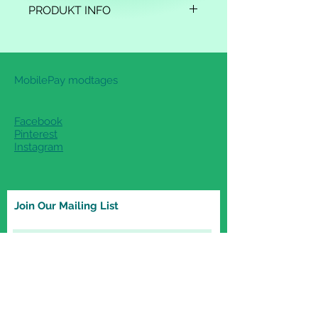
PRODUKT INFO
Design: Louise Hegelund
Sværhedsgrad: Middel
Størrelse: fra størrelse 18/19 – 32/33
MobilePay modtages
Materialer:
Ulgarn: 100 g beige, 25 g lysbrun 
og 5 g sort.
Facebook
2 par øjne
Pinterest
Filt til øjnene (materialer medfølger 
Instagram
ikke)
Strikkes på strømpepinde 6 mm og 
evt. 40 cm
Join Our Mailing List
rundpind + hæklenål 4 mm
Ønsker du at købe en opskrift, så 
skriv det på wittyknit@outlook.dk, 
betal 50 kr. på MobilePay 29924820, 
Subscribe Now
og så sender jeg en PDF (det 
foregår ikke automatisk, så hav lidt 
tålmodighed)