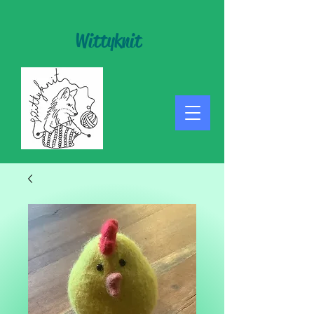
Wittyknit