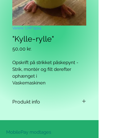
Varenr.: LHP 1504
"Kylle-rylle"
Pris
50,00 kr.
Opskrift på strikket påskepynt - 
Strik, montér og filt derefter 
ophænget i 
Vaskemaskinen
Produkt info
Design: Louise Hegelund
Sværhedsgrad: Middel
MobilePay modtages