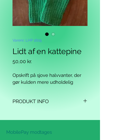
Varenr.: LHP 1605
Lidt af en kattepine
Pris
50,00 kr.
Opskrift på sjove halvvanter, der 
gør kulden mere udholdelig
PRODUKT INFO
Ønsker du at købe en opskrift, så 
skriv det på wittyknit@outlook.dk, 
betal 50 kr. på MobilePay 29924820, 
MobilePay modtages
og så sender jeg en PDF (det 
foregår ikke automatisk, så hav lidt 