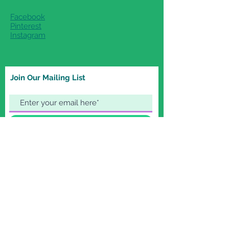
tålmodighed)
Facebook
Pinterest
Instagram
Join Our Mailing List
Subscribe Now
© 2022 by Wittyknit. Proudly created with
Wix.com