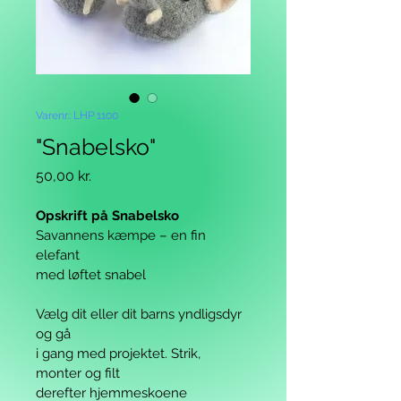
Varenr.: LHP 1100
"Snabelsko"
Pris
50,00 kr.
Opskrift på Snabelsko
Savannens kæmpe – en fin 
elefant
med løftet snabel
Vælg dit eller dit barns yndligsdyr 
og gå
i gang 
med projektet. Strik, 
monter og filt
derefter hjemmeskoene 