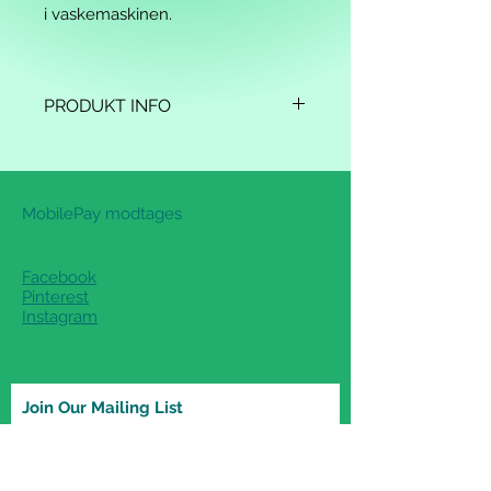
i 
vaskemaskinen.
PRODUKT INFO
Design: Louise Hegelund
Sværhedsgrad: Middel
Størrelse: fra størrelse 18/19 – 32/33
MobilePay modtages
Materialer:
Uldgarn: 100 g grå, 10 g rosa og 5 
g hvid.
Facebook
2 par øjne (materialer medfølger 
Pinterest
ikke)
Instagram
Strikkes på strømpepinde 6 mm og 
evt. 40 cm
rundpind + hæklenål 4 mm
Join Our Mailing List
Ønsker du at købe en opskrift, så 
skriv det på wittyknit@outlook.dk, 
betal 50 kr. på MobilePay 29924820, 