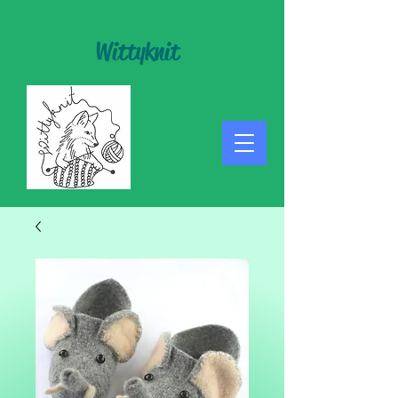
Wittyknit